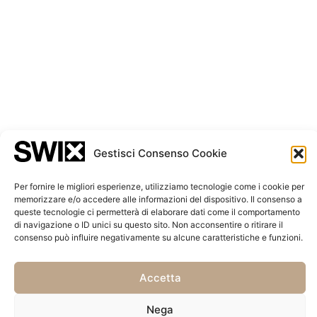
generazioni richiedono un approccio più aperto,
intelligente e adattivo.
In SWIX innovazione significa utilizzare strumenti
migliori senza perdere la componente umana. Significa
essere curiosi, indipendenti e disposti a mettere in
discussione lo standard quando lo standard non è più
sufficiente.
Gestisci Consenso Cookie
Per fornire le migliori esperienze, utilizziamo tecnologie come i cookie per
memorizzare e/o accedere alle informazioni del dispositivo. Il consenso a
queste tecnologie ci permetterà di elaborare dati come il comportamento
di navigazione o ID unici su questo sito. Non acconsentire o ritirare il
consenso può influire negativamente su alcune caratteristiche e funzioni.
Accetta
Nega
|
©2026 - SWIX Family
Powered by
madball.ch
- Photos by
Giorgia