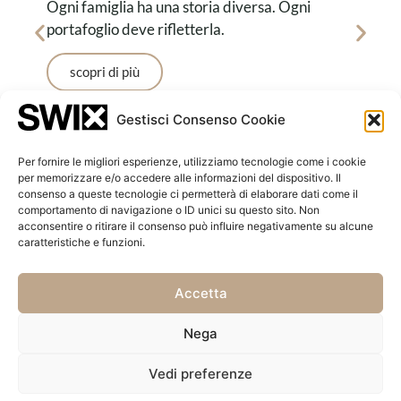
Ogni famiglia ha una storia diversa. Ogni
portafoglio deve rifletterla.
scopri di più
Gestisci Consenso Cookie
Per fornire le migliori esperienze, utilizziamo tecnologie come i cookie
per memorizzare e/o accedere alle informazioni del dispositivo. Il
consenso a queste tecnologie ci permetterà di elaborare dati come il
Rete globale
comportamento di navigazione o ID unici su questo sito. Non
acconsentire o ritirare il consenso può influire negativamente su alcune
caratteristiche e funzioni.
Accetta
Nega
Vedi preferenze
|
©2026 - SWIX Family
Powered by
madball.ch
- Photos by
Giorgia
Office SA
Ghezzi Panzera