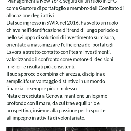
Management a New York, seguiti da un ruolo in EFG
come Gestore di portafoglio e membro dell’Comitato di
allocazione degli attivi.
Dal suo ingresso in SWIX nel 2016, ha svolto un ruolo
chiave nell’identificazione di trend di lungo periodo e
nello sviluppo di soluzioni di investimento su misura,
orientate a massimizzare l’efficienza dei portafogli.
Lavora a stretto contatto con l’team investimenti,
valorizzando il confronto come motore di decisioni
migliori e risultati più consistenti.
Il suo approccio combina chiarezza, disciplina e
semplicità: un vantaggio distintivo in un mondo
finanziario sempre più complesso.
Nata e cresciuta a Genova, mantiene un legame
Patrizio Manzuoli
profondo con il mare, da cui trae equilibrio e
Partner e Responsabile
prospettiva, insieme alla passione per lo sport e
Tiziana Guarisco
senior delle relazioni
all’impegno in attività di volontariato.
con i clienti
Assistente di direzione