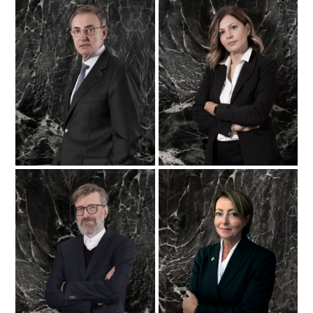
Cristina Bernasconi
Massimiliano
Maestretti
Rappresentante e
Board member
sviluppo commerciale